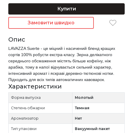
Купити
Замовити швидко
Опис
LAVAZZA Suerte - це міцний і насичений бленд кращих
сортів 100% робусти екстра-класу. Зерна делікатного
середнього обсмаження містять більше кофеїну, ніж
арабіка, тому в напої відчувається сильний характер,
інтенсивний аромат і яскраві деревно-тютюнові нотки.
Підходить для всіх типів автоматичних кавоварок.
Характеристики
Форма выпуска
Молотый
Степень обжарки
Темная
Ароматизатор
Нет
Тип упаковки
Вакуумный пакет